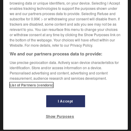
adjectif
browsing data or unique identifiers, on your device. Selecting I Accept
enables tracking technologies to support the purposes shown under
neuseeländisch
we and our partners process data to provide. Selecting Refuse and
subscribe for 0.99€ > or withdrawing your consent will disable them. If
trackers are disabled, some content and ads you see may not be as
Néo-Zélandais, Néo-zélandaise
relevant to you. You can resurface this menu to change your choices
or withdraw consent at any time by clicking the Show Purposes link on
nom masculin et féminin singulier
the bottom of the webpage. Your choices will have effect within our
der,
Neuseeländerin
die
Neuseeländer
Website. For more details, refer to our Privacy Policy.
We and our partners process data to provide:
Use precise geolocation data. Actively scan device characteristics for
al
-
néophyte
-
néo-zélandais
-
Népal
-
népalais
identification. Store and/or access information on a device.
Personalised advertising and content, advertising and content
measurement, audience research and services development.
AUTRES TRADUCTIONS
List of Partners (vendors)
I Accept
AUTRES TRADUCTIONS
Show Purposes
Néo-Zélandais