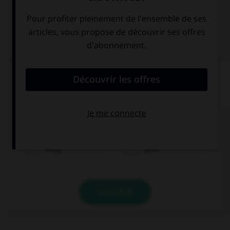
VOIR LA DÉFINITION
Dictionnaire de français
QUIZ
Comment dit-on « bon marché » ?
billig
groß
VALIDER