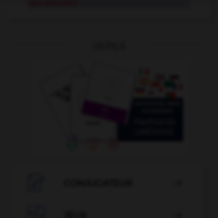
néo-zélandais
OUTILS

CONJUGATEUR


JEUX
