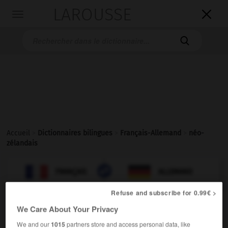
LAROUSSE

Toggle
navigation

Accueil
>
Dictionnaires bilingues
>
Français-Allemand
>
néo-
zélandais

ALLEMAND
FRANÇAIS
FRANÇAIS
ALLEMAND
Refuse and subscribe for 0.99€ >
We Care About Your Privacy
néo-zélandais
(
f
néo-zélandaise,
mpl
néo-
[
neɔzelɑ̃dɛ, ɛz
]
zélandais,
fpl
néo-zélandaises)
We and our
1015
partners store and access personal data, like