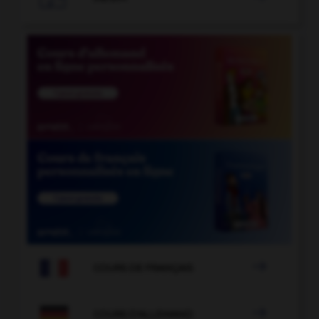

COURS DE FRANÇAIS

COURS D'ALLEMAND