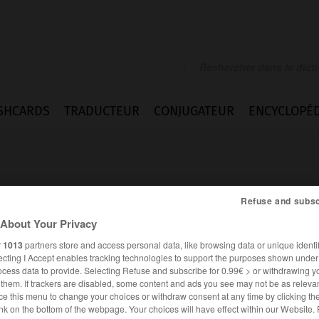
SHCARDS
TRADUCTEUR
CONJUGATEUR
ENCYCLOPÉD
Refuse and subsc
About Your Privacy
r
1013
partners store and access personal data, like browsing data or unique identif
e
ecting I Accept enables tracking technologies to support the purposes shown unde
ocess data to provide. Selecting Refuse and subscribe for 0.99€ > or withdrawing y
e them. If trackers are disabled, some content and ads you see may not be as relevan
ce this menu to change your choices or withdraw consent at any time by clicking t
FRANÇAIS
ALLEMAND
nk on the bottom of the webpage. Your choices will have effect within our Website.