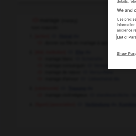
details, ref
We and o
Use precise 
mariage
[
marjaʒ
]
information
nom masculin
audience r
[action]
die
Heirat
List of Par
donner sa fille en mariage à qqn
jm seine 
[état, institution]
die
Ehe
Show Pur
mariage blanc
Scheinehe
mariage consanguin
Verwandtenehe
mariage de raison
Vernunftehe
mariage d'amour
Liebesheirat
die
[cérémonie]
die
Trauung
mariage civil/religieux
standesamtliche / ki
[association]
die,
(figuré)
Verbindung
Kombin