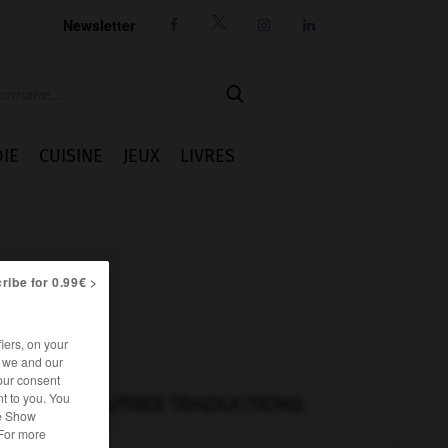
Newsletter




IE
CUISINE
JEUX
LIVRES
ribe for 0.99€ >
iers, on your
r we and our
our consent
t to you. You
AUTRES TRADUCTIONS
he Show
 For more