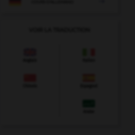

COURS D'ALLEMAND
VOIR LA TRADUCTION
Anglais
Italien
Chinois
Espagnol
Arabe