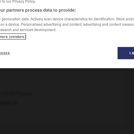
er to our Privacy Policy.
ur partners process data to provide:
geolocation data. Actively scan device characteristics for identification. Store and
 on a device. Personalised advertising and content, advertising and content measu
esearch and services development.
tners (vendors)
Tochter zur Frau geben
poses
I 
rchliche Trauung
die
ation