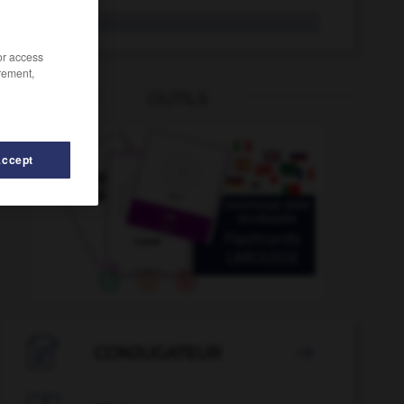
mariage
/or access
rement,
OUTILS
Accept

CONJUGATEUR
