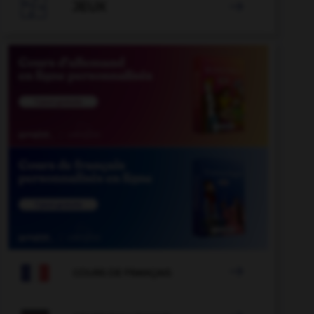

JEUX

marin
-
marginalisation
-
marginaliser
-
marginalité

COURS DE FRANÇAIS