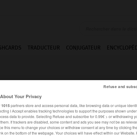
SHCARDS
TRADUCTEUR
CONJUGATEUR
ENCYCLOPÉD
Refuse and subsc
About Your Privacy
r
1015
partners store and access personal data, like browsing data or unique identif
r
ecting I Accept enables tracking technologies to support the purposes shown unde
ocess data to provide. Selecting Refuse and subscribe for 0.99€ > or withdrawing y
e them. If trackers are disabled, some content and ads you see may not be as relevan
ce this menu to change your choices or withdraw consent at any time by clicking t
FRANÇAIS
ALLEMAND
nk on the bottom of the webpage. Your choices will have effect within our Website.