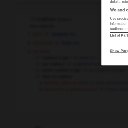
details, ref
We and o
Use precise 
malheur
[
malɶr
]
information
nom masculin
audience r
[gén]
das
Unglück
List of Par
[adversité]
das
Pech
Show Pur
(locution)
malheur à qqn !
wehe jm !
par malheur
unglücklicherweise
porter malheur à qqn
jm Unglück bringen
faire un malheur
[faire un éclat]
einen Aufstand p
(familier)
[remporter un grand succès]
Furore mac