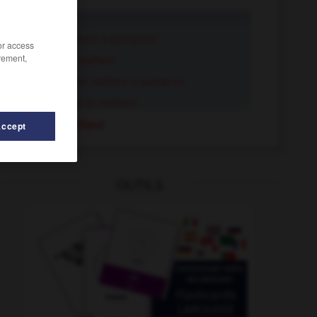
malheur
malheur à quelqu'un!
/or access
rement,
par malheur
porter malheur à quelqu'un
faire un malheur
porte-malheur
Accept
OUTILS