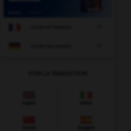

COURS DE FRANÇAIS

COURS D'ALLEMAND
VOIR LA TRADUCTION
Anglais
Italien
Chinois
Espagnol