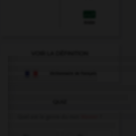
Arabe
VOIR LA DÉFINITION
Dictionnaire de français
QUIZ
Quel est le genre du mot
Wasser
?