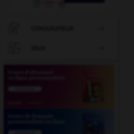
-
malhonnêteté
-
Mali
-
malformation
-
malfrat
-

CONJUGATEUR


JEUX
