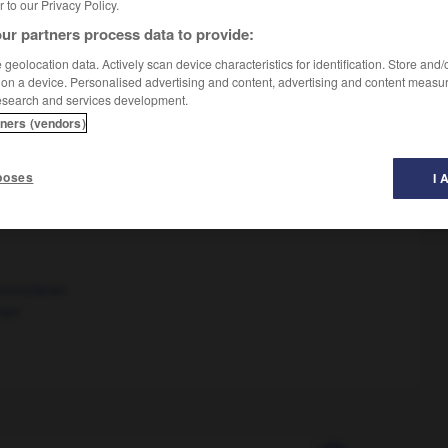
er to our Privacy Policy.
ur partners process data to provide:
geolocation data. Actively scan device characteristics for identification. Store and
 on a device. Personalised advertising and content, advertising and content measu
esearch and services development.
tners (vendors)
poses
I 
rovozieren
hen