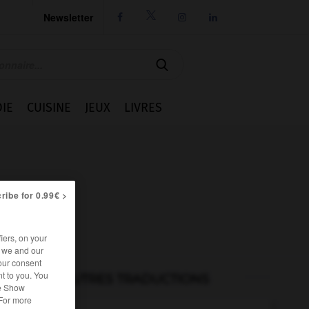
Newsletter




IE
CUISINE
JEUX
LIVRES
ribe for 0.99€ >
iers, on your
r we and our
our consent
t to you. You
AUTRES TRADUCTIONS
he Show
 For more