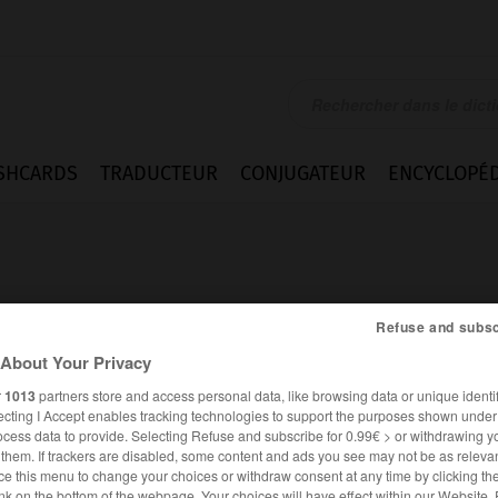
SHCARDS
TRADUCTEUR
CONJUGATEUR
ENCYCLOPÉD
Refuse and subsc
About Your Privacy
tivement
r
1013
partners store and access personal data, like browsing data or unique identif
ecting I Accept enables tracking technologies to support the purposes shown unde
ocess data to provide. Selecting Refuse and subscribe for 0.99€ > or withdrawing y
e them. If trackers are disabled, some content and ads you see may not be as relevan
FRANÇAIS
ALLEMAND
ce this menu to change your choices or withdraw consent at any time by clicking t
nk on the bottom of the webpage. Your choices will have effect within our Website.