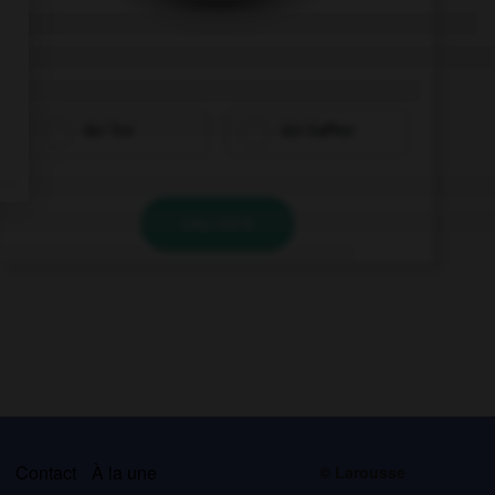
der Tee
der Kaffee
VALIDER
s
Contact
À la une
© Larousse