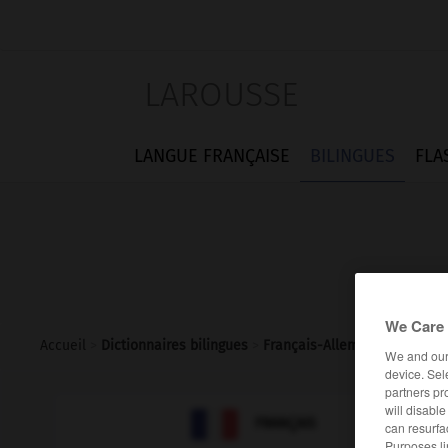
LAROUSSE
LANGUE FRANÇAISE
BILINGUES
FLA
We Care 
Accueil
>
Dictionnaires bilingues
>
Français-Allemand
>
impéra
We and ou
device. Sel
partners pr
will disabl

ALLEMAND
FRANÇAIS
can resurfa
Purposes li