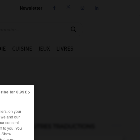
Newsletter




IE
CUISINE
JEUX
LIVRES
ribe for 0.99€ >
iers, on your
r we and our
our consent
AUTRES TRADUCTIONS
t to you. You
he Show
 For more