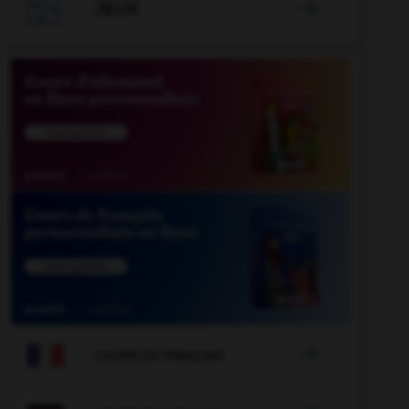

JEUX


COURS DE FRANÇAIS