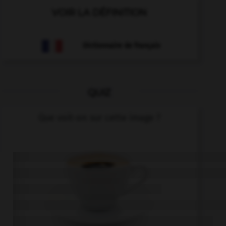
VOIR LA DÉFINITION
Dictionnaire de français
QUIZ
Que voit-on sur cette image ?