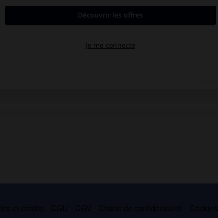
es et crédits
CGU
CGV
Charte de confidentialité
Cookie