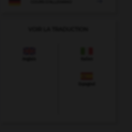

COURS D'ALLEMAND
VOIR LA TRADUCTION
Anglais
Italien
Espagnol