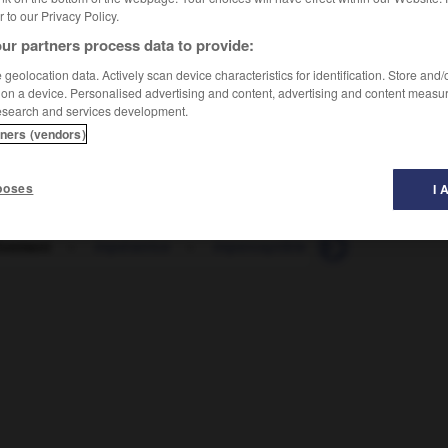
er to our Privacy Policy.
ur partners process data to provide:
geolocation data. Actively scan device characteristics for identification. Store and
 on a device. Personalised advertising and content, advertising and content measu
esearch and services development.
tners (vendors)
poses
I 
ivement
-
impératrice
-
imperceptible
-
imperceptible