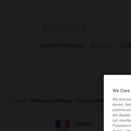
LAROUSSE
LANGUE FRANÇAISE
BILINGUES
FLA
We Care 
We and ou
Accueil
>
Dictionnaires bilingues
>
Français-Allemand
>
détente
device. Sel
partners pr
will disabl
can resurfa

ALLEMAND
FRANÇAIS
Purposes li
details, ref