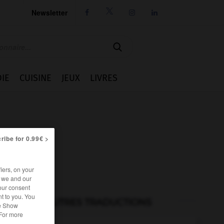
Newsletter




IE
CUISINE
JEUX
LIVRES
ribe for 0.99€ >
iers, on your
r we and our
our consent
t to you. You
AUTRES TRADUCTIONS
he Show
 For more