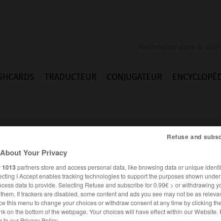
SHCARDS
TRADUCTEUR
CONJUGATEUR
ENCYCLOPÉD
Refuse and subsc
About Your Privacy
r
1013
partners store and access personal data, like browsing data or unique identif
ur_détentrice
ecting I Accept enables tracking technologies to support the purposes shown unde
ocess data to provide. Selecting Refuse and subscribe for 0.99€ > or withdrawing y
e them. If trackers are disabled, some content and ads you see may not be as relevan
ce this menu to change your choices or withdraw consent at any time by clicking t
FRANÇAIS
ALLEMAND
nk on the bottom of the webpage. Your choices will have effect within our Website.
er to our Privacy Policy.