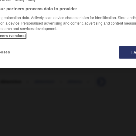
ur partners process data to provide:
geolocation data. Actively scan device characteristics for identification. Store and
 on a device. Personalised advertising and content, advertising and content measu
esearch and services development.
tners (vendors)
poses
I 
 détentrice
-
détention
-
détenu
-
détergent
-
dét