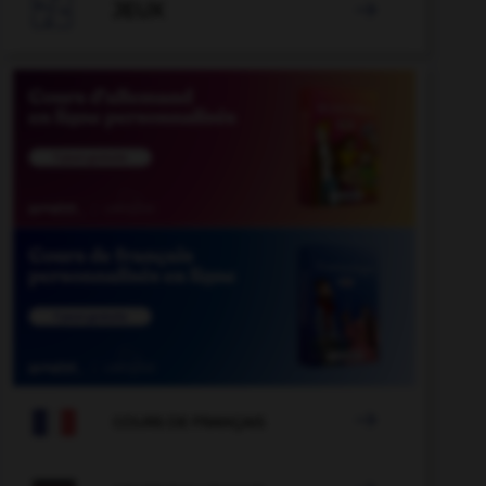

JEUX


COURS DE FRANÇAIS