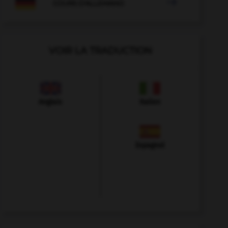

COURS D'ALLEMAND
VOIR LA TRADUCTION
Anglais
Italien
Espagnol