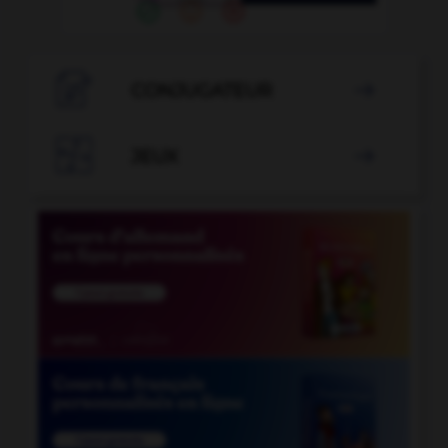

CONJUGATEUR


JEUX
