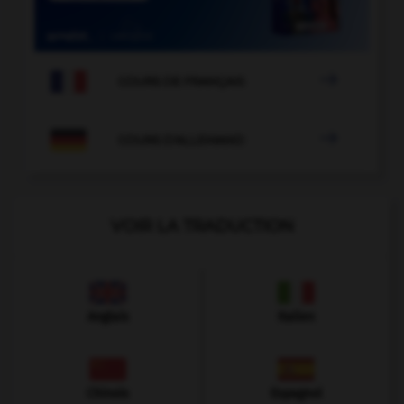

COURS DE FRANÇAIS

COURS D'ALLEMAND
VOIR LA TRADUCTION
Anglais
Italien
Chinois
Espagnol