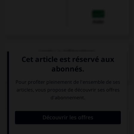
Arabe
VOIR LA DÉFINITION
Dictionnaire de français
QUIZ
Que veut dire le mot
genau
?