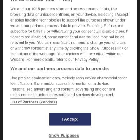
verzweifeln
Conjugaison
We and our
1015
partners store and access personal data, like
désespérer que qqch arrive
die Hoffnung
browsing data or unique identifiers, on your device. Selecting I Accept
aufgeben,dassetw geschieht
enables tracking technologies to support the purposes shown under
we and our partners process data to provide. Selecting Refuse and
subscribe for 0.99€ > or withdrawing your consent will disable them. If
trackers are disabled, some content and ads you see may not be as
désespérer
[
dezɛspere
]
relevant to you. You can resurface this menu to change your choices
verbe intransitif
Conjugaison
or withdraw consent at any time by clicking the Show Purposes link on
verzweifeln
the bottom of the webpage. Your choices will have effect within our
Conjugaison
Website. For more details, refer to our Privacy Policy.
désespérer de qqn/qqch
an jm/etw
(soutenu)
verzweifeln
We and our partners process data to provide:
désespérer de faire qqch
die Hoffnung
Use precise geolocation data. Actively scan device characteristics for
aufgeben, etw zu tun
identification. Store and/or access information on a device.
Personalised advertising and content, advertising and content
measurement, audience research and services development.
se désespérer
List of Partners (vendors)
verbe pronominal
Conjugaison
den Mut verlieren,
verzweifeln
Conjugaison
I Accept
Show Purposes