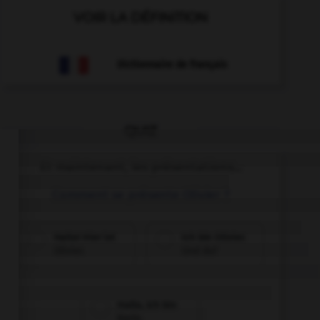
VOIR LA DÉFINITION
Dictionnaire de français
QUIZ
Et maintenant, les présentations...
Comment se présente Olivier ?
Hallo! Hier ist
Ich bin Olivier.
Olivier.
Und du?
Hallo, ich bin
Karin.