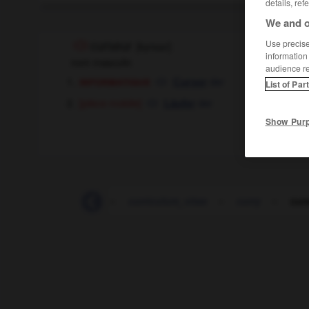
details, ref
We and o
Use precise 
curseur
[
kyrsɶr
]
information
nom masculin
audience r
informatique
der
Cursor
List of Par
[pièce mobile]
der
Läufer
Show Pur
curiste
-
curling
-
curriculum_vitae
-
curry
-
cur