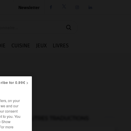
Newsletter




IE
CUISINE
JEUX
LIVRES
ribe for 0.99€ >
iers, on your
r we and our
our consent
t to you. You
AUTRES TRADUCTIONS
he Show
 For more