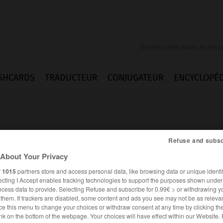
SHCARDS
TRADUCTEUR
CONJUGATEUR
ENCYCLOPÉD
Refuse and subsc
About Your Privacy
r
1015
partners store and access personal data, like browsing data or unique identif
ecting I Accept enables tracking technologies to support the purposes shown unde
ocess data to provide. Selecting Refuse and subscribe for 0.99€ > or withdrawing y
e them. If trackers are disabled, some content and ads you see may not be as relevan
ce this menu to change your choices or withdraw consent at any time by clicking t
FRANÇAIS
ALLEMAND
nk on the bottom of the webpage. Your choices will have effect within our Website.