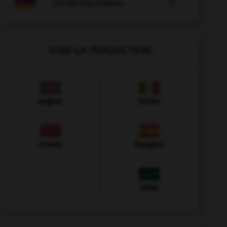

COURS D'ALLEMAND
VOIR LA TRADUCTION
Anglais
Italien
Chinois
Espagnol
Arabe