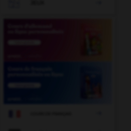

JEUX


COURS DE FRANÇAIS