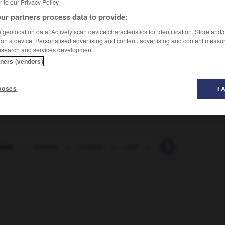
er to our Privacy Policy.
ur partners process data to provide:
geolocation data. Actively scan device characteristics for identification. Store and
 on a device. Personalised advertising and content, advertising and content measu
esearch and services development.
tners (vendors)
poses
I 
seur
-
cursus
-
cutané
-
cuti
-
cuti-réaction
-