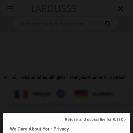
LAROUSSE

Toggle
navigation

Accueil
>
Dictionnaires bilingues
>
Français-Allemand
>
contact

ALLEMAND
FRANÇAIS
FRANÇAIS
ALLEMAND
contact
[
kɔ̃takt
]
Refuse and subscribe for 0.99€ >
nom masculin
We Care About Your Privacy
[gén]
der
Kontakt