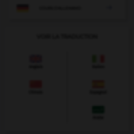

COURS D'ALLEMAND
VOIR LA TRADUCTION
Anglais
Italien
Chinois
Espagnol
Arabe