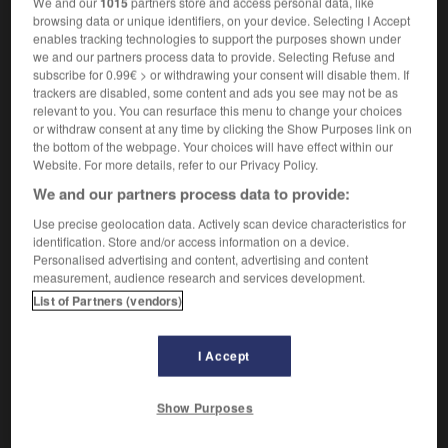
We and our
1015
partners store and access personal data, like
avoir de la chance
Glück haben
browsing data or unique identifiers, on your device. Selecting I Accept
ne pas avoir de chance
kein Glück haben
enables tracking technologies to support the purposes shown under
bonne chance !
viel Glück !
we and our partners process data to provide. Selecting Refuse and
subscribe for 0.99€ > or withdrawing your consent will disable them. If
quelle chance !
so ein Glück !
trackers are disabled, some content and ads you see may not be as
porter chance
Glück bringen
relevant to you. You can resurface this menu to change your choices
or withdraw consent at any time by clicking the Show Purposes link on
[probabilité, possibilité]
die
Chance
the bottom of the webpage. Your choices will have effect within our
avoir des chances de faire qqch
eine Chance
Website. For more details, refer to our Privacy Policy.
haben, etw zu tun
We and our partners process data to provide:
donner sa chance à qqn
jm eine Chance
geben
Use precise geolocation data. Actively scan device characteristics for
il y a peu de chances que
es besteht wenig
identification. Store and/or access information on a device.
Personalised advertising and content, advertising and content
Aussicht darauf, dass
measurement, audience research and services development.
List of Partners (vendors)
I Accept
ne
-
championnat
-
chance
-
chancelant
-
chance
Show Purposes
AUTRES TRADUCTIONS