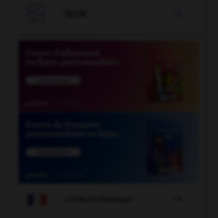

JEUX


COURS DE FRANÇAIS