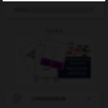
chance
OUTILS

CONJUGATEUR
