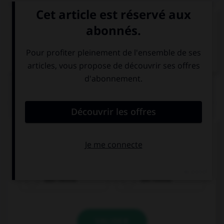
VOIR LA DÉFINITION
Dictionnaire de français
QUIZ
Cochez la bonne traduction.
la chemise
das Hemd
die Hemd
VALIDER