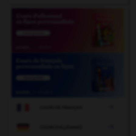

COURS DE FRANÇAIS

COURS D'ALLEMAND