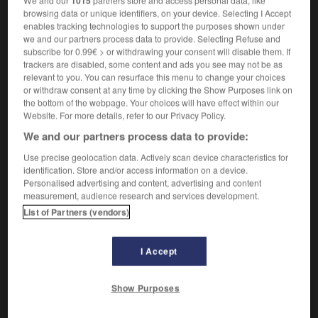
1015
avoir des antennes pour qqch
(familier &
browsing data or unique identifiers, on your device. Selecting I Accept
eine Antenne
einen Riecher für etw
enables tracking technologies to support the purposes shown under
figuré)
OU
we and our partners process data to provide. Selecting Refuse and
haben
subscribe for 0.99€ > or withdrawing your consent will disable them. If
[de télévision, de radio]
die
Antenne
trackers are disabled, some content and ads you see may not be as
relevant to you. You can resurface this menu to change your choices
antenne parabolique
Satellitenschüssel
die,
or withdraw consent at any time by clicking the Show Purposes link on
Parabolantenne
die
the bottom of the webpage. Your choices will have effect within our
être à l'antenne
auf Sendung sein
Website. For more details, refer to our Privacy Policy.
être hors antenne
Sendepause haben
We and our partners process data to provide:
[succursale]
die
Außenstelle
Use precise geolocation data. Actively scan device characteristics for
identification. Store and/or access information on a device.
Personalised advertising and content, advertising and content
measurement, audience research and services development.
List of Partners (vendors)
nt
-
antédiluvien
-
antenne
-
antérieur
-
antérieu
I Accept
AUTRES TRADUCTIONS
Show Purposes
antenne