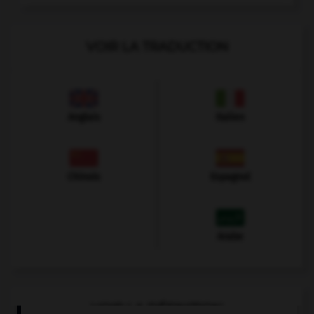
VOIR LA TRADUCTION
Anglais
Italien
Chinois
Espagnol
Arabe
VOIR LA DÉFINITION