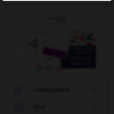
OUTILS

CONJUGATEUR


JEUX
