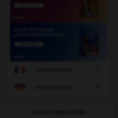

COURS DE FRANÇAIS

COURS D'ALLEMAND
VOIR LA TRADUCTION