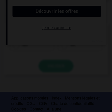
QUIZ
Quel est le genre du mot
Torte
?
das
die
VALIDER
Applications mobiles
Index
Mentions légales et
crédits
CGU
CGV
Charte de confidentialité
Cookies
Contact
À la une