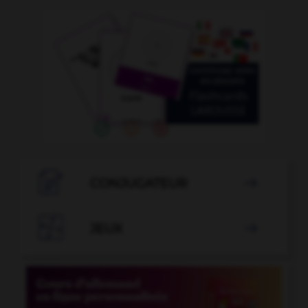

CONJUGATEUR


JEUX
