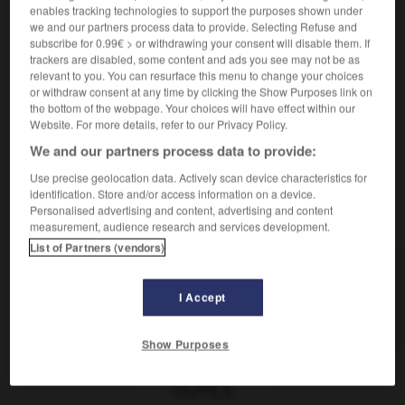
[à un journal]
Abonnent
der,
Abonnentin
die
enables tracking technologies to support the purposes shown under
we and our partners process data to provide. Selecting Refuse and
[au téléphone]
der,
Teilnehmerin
die
Teilnehmer
subscribe for 0.99€ > or withdrawing your consent will disable them. If
[au gaz, à l'électricité]
der,
trackers are disabled, some content and ads you see may not be as
Abnehmer
relevant to you. You can resurface this menu to change your choices
Abnehmerin
die
or withdraw consent at any time by clicking the Show Purposes link on
the bottom of the webpage. Your choices will have effect within our
Website. For more details, refer to our Privacy Policy.
We and our partners process data to provide:
t
-
abonder
-
abonné, abonnée
-
abonnement
-
Use precise geolocation data. Actively scan device characteristics for
identification. Store and/or access information on a device.
Personalised advertising and content, advertising and content
AUTRES TRADUCTIONS
measurement, audience research and services development.
List of Partners (vendors)
abonné
I Accept
abonner
Show Purposes
OUTILS