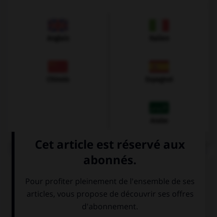
Anglais
Italien
Chinois
Espagnol
Arabe
VOIR LA DÉFINITION
Dictionnaire de français