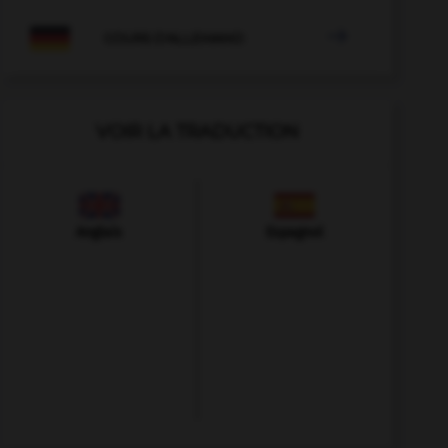

COURS D'ALLEMAND
VOIR LA TRADUCTION
Anglais
Espagnol