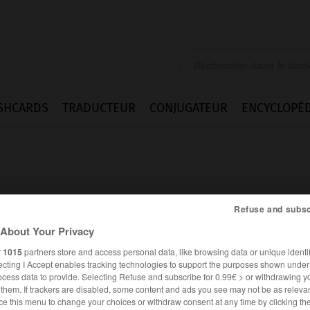
SHCARDS
TRADUCTEUR
CONJUGATEUR
ENCYCLOPÉD
Refuse and subsc
About Your Privacy
r
1015
partners store and access personal data, like browsing data or unique identif
ecting I Accept enables tracking technologies to support the purposes shown unde
ocess data to provide. Selecting Refuse and subscribe for 0.99€ > or withdrawing y
e them. If trackers are disabled, some content and ads you see may not be as relevan
FRANÇAIS
ALLEMAND
ce this menu to change your choices or withdraw consent at any time by clicking t