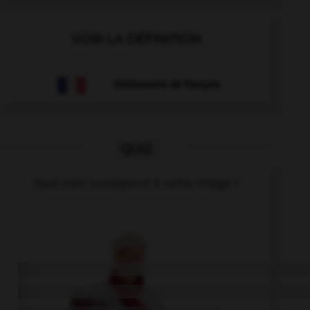
VOIR LA DÉFINITION
Dictionnaire de français
QUIZ
Quel mot correpond à cette image ?