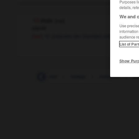
Purposes li
details, ref
We and o
étale
[
etal
]
Use precise 
adjectif
information
[mer]
(zwischen den Gezeiten) stillstehend
audience r
List of Par
Show Pur
étain
-
étais
-
étal
-
étalage
-
étalagiste
-
ét