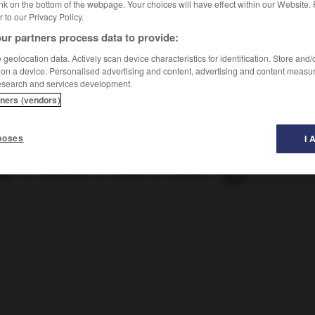
nk on the bottom of the webpage. Your choices will have effect within our Website.
er to our Privacy Policy.
ur partners process data to provide:
geolocation data. Actively scan device characteristics for identification. Store and
 on a device. Personalised advertising and content, advertising and content measu
esearch and services development.
tners (vendors)
poses
I 
ale
-
étalement
-
étaler
-
étalon
-
étalonner
-