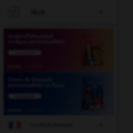

JEUX


COURS DE FRANÇAIS