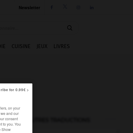
Newsletter




IE
CUISINE
JEUX
LIVRES
ribe for 0.99€ >
iers, on your
r we and our
our consent
AUTRES TRADUCTIONS
t to you. You
he Show