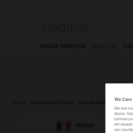
LAROUSSE
LANGUE FRANÇAISE
BILINGUES
FLA
We Care 
Accueil
>
Dictionnaires bilingues
>
Français-Allemand
>
étale
We and ou
device. Sel
partners pr

will disabl
ALLEMAND
FRANÇAIS
can resurfa