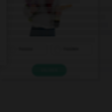
Franzose
Französin
VALIDER