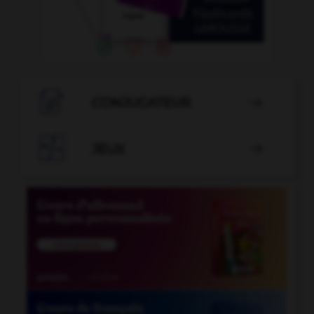

CONJUGATEUR


JEUX
