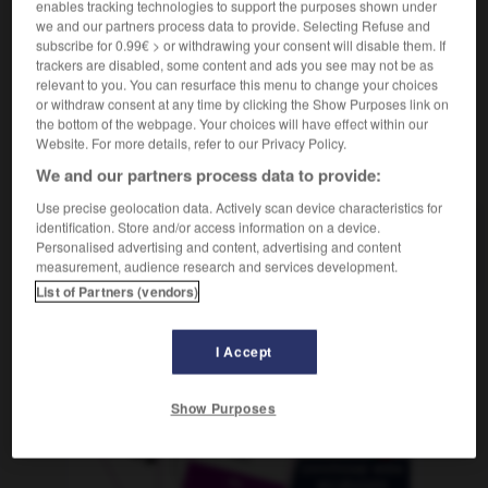
enables tracking technologies to support the purposes shown under
Äquilibrist
der
we and our partners process data to provide. Selecting Refuse and
subscribe for 0.99€ > or withdrawing your consent will disable them. If
trackers are disabled, some content and ads you see may not be as
relevant to you. You can resurface this menu to change your choices
ibré
-
équilibrer
-
équilibriste
-
équipage
-
équipe
or withdraw consent at any time by clicking the Show Purposes link on
the bottom of the webpage. Your choices will have effect within our
Website. For more details, refer to our Privacy Policy.
AUTRES TRADUCTIONS
We and our partners process data to provide:
Use precise geolocation data. Actively scan device characteristics for
identification. Store and/or access information on a device.
équilibriste
Personalised advertising and content, advertising and content
measurement, audience research and services development.
List of Partners (vendors)
OUTILS
I Accept
Show Purposes