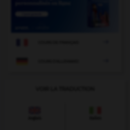

COURS DE FRANÇAIS

COURS D'ALLEMAND
VOIR LA TRADUCTION
Anglais
Italien