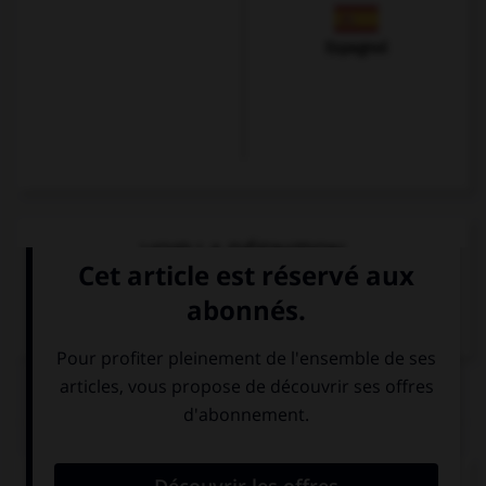
Espagnol
VOIR LA DÉFINITION
Dictionnaire de français
QUIZ
Comment dit-on « une amie » ?