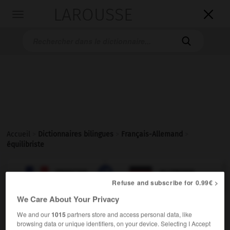
LAROUSSE

Toggle
navigation

Accueil
>
Dictionnaires bilingues
>
Français-Allemand
>
équilibriste

ALLEMAND
FRANÇAIS
FRANÇAIS
ALLEMAND
Refuse and subscribe for 0.99€ >
We Care About Your Privacy
équilibriste
[
ekilibrist
]
We and our
1015
partners store and access personal data, like
nom masculin ou féminin
browsing data or unique identifiers, on your device. Selecting I Accept