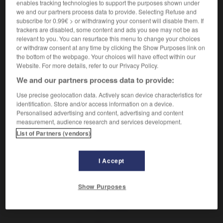
enables tracking technologies to support the purposes shown under
épuisé de douleur
von den Schmerzen stark
we and our partners process data to provide. Selecting Refuse and
mitgenommen
subscribe for 0.99€ > or withdrawing your consent will disable them. If
trackers are disabled, some content and ads you see may not be as
[marchandise]
ausverkauft
relevant to you. You can resurface this menu to change your choices
or withdraw consent at any time by clicking the Show Purposes link on
the bottom of the webpage. Your choices will have effect within our
Website. For more details, refer to our Privacy Policy.
We and our partners process data to provide:
EPS
-
épuisant
-
épuisé
-
épuisement
-
épuise
Use precise geolocation data. Actively scan device characteristics for
identification. Store and/or access information on a device.
AUTRES TRADUCTIONS
Personalised advertising and content, advertising and content
measurement, audience research and services development.
List of Partners (vendors)
épuisé
I Accept
épuiser
Show Purposes
OUTILS