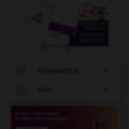

CONJUGATEUR


JEUX
