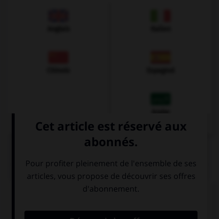
Anglais
Italien
Chinois
Espagnol
Arabe
QUIZ
Pour demander poliment un café, vous direz ...