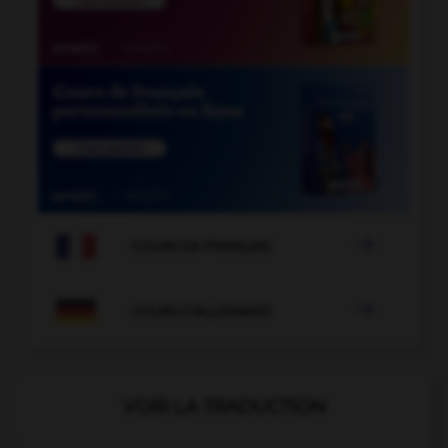

COURS DE FRANÇAIS

COURS D'ALLEMAND
VOIR LA TRADUCTION