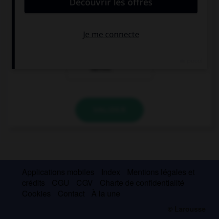
Ich will einen
Ich möchte
Kaffee.
einen Kaffee,
bitte.
Ich trinke
Kaffee.
VALIDER
Applications mobiles
Index
Mentions légales et
crédits
CGU
CGV
Charte de confidentialité
Cookies
Contact
À la une
© Larousse