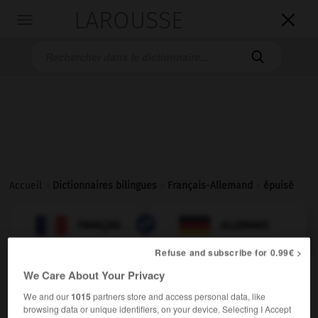
LAROUSSE

Toggle
navigation

Accueil
>
Dictionnaires bilingues
>
Français-Allemand
>
épuisé

ALLEMAND
FRANÇAIS
FRANÇAIS
ALLEMAND
Refuse and subscribe for 0.99€ >
We Care About Your Privacy
épuisé
[
epɥize
]
(
f
épuisée)
adjectif
We and our
1015
partners store and access personal data, like
browsing data or unique identifiers, on your device. Selecting I Accept
[personne, forces]
(völlig)erschöpft