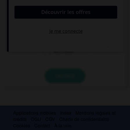
qui convient.
Come (=) … verduras … patatas fritas.
tantas... como
tantos... como
tan... como
VALIDER
Applications mobiles
Index
Mentions légales et
crédits
CGU
CGV
Charte de confidentialité
Cookies
Contact
À la une