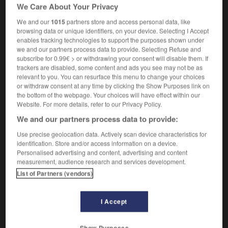
We Care About Your Privacy
[desconectar]
éteindre
Conjugaison
quitar algo a alguien
[despojar, robar]
prendre
We and our
1015
partners store and access personal data, like
quelque chose à quelqu'un
browsing data or unique identifiers, on your device. Selecting I Accept
quitar tiempo
prendre du temps
enables tracking technologies to support the purposes shown under
we and our partners process data to provide. Selecting Refuse and
de quita y pon
amovible
subscribe for 0.99€ > or withdrawing your consent will disable them. If
[impedir]
trackers are disabled, some content and ads you see may not be as
empêcher
Conjugaison
relevant to you. You can resurface this menu to change your choices
quitar el sueño
empêcher de dormir
or withdraw consent at any time by clicking the Show Purposes link on
esto no quita que...
il n'empêche que...
the bottom of the webpage. Your choices will have effect within our
Website. For more details, refer to our Privacy Policy.
[exceptuar]
quitando el queso me gusta todo
à part le
We and our partners process data to provide:
fromage, j'aime tout
Use precise geolocation data. Actively scan device characteristics for
identification. Store and/or access information on a device.
Personalised advertising and content, advertising and content
quitarse
measurement, audience research and services development.
verbo pronominal
List of Partners (vendors)
Conjugaison
[apartarse]
se pousser
Conjugaison
I Accept
[ropa]
,
enlever
retirer
Conjugaison
Conjugaison
me quito la chaqueta
j'enlève ma veste
Show Purposes