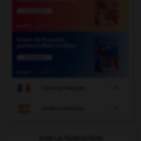

COURS DE FRANÇAIS

COURS D'ESPAGNOL
VOIR LA TRADUCTION