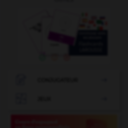

CONJUGATEUR


JEUX
