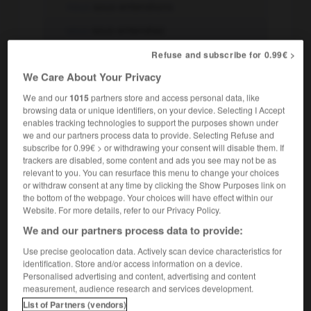
nous
sous-entendions
vous
sous-entendiez
ils, elles
sous-entendaient
Refuse and subscribe for 0.99€ >
We Care About Your Privacy
-
Passé simple
We and our
1015
partners store and access personal data, like
browsing data or unique identifiers, on your device. Selecting I Accept
je
sous-entendis
enables tracking technologies to support the purposes shown under
we and our partners process data to provide. Selecting Refuse and
tu
sous-entendis
subscribe for 0.99€ > or withdrawing your consent will disable them. If
trackers are disabled, some content and ads you see may not be as
il, elle
sous-entendit
relevant to you. You can resurface this menu to change your choices
or withdraw consent at any time by clicking the Show Purposes link on
nous
sous-entendîmes
the bottom of the webpage. Your choices will have effect within our
Website. For more details, refer to our Privacy Policy.
vous
sous-entendîtes
We and our partners process data to provide:
ils, elles
sous-entendirent
Use precise geolocation data. Actively scan device characteristics for
identification. Store and/or access information on a device.
-
Futur
Personalised advertising and content, advertising and content
measurement, audience research and services development.
je
sous-entendrai
List of Partners (vendors)